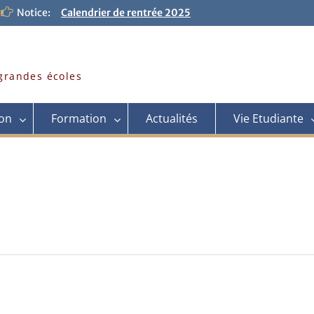
Notice:
Calendrier de rentrée 2025
Les CPGE de Thiès à l’UniverSalon 2025
Visite du directeur de l’ENSAE Dakar
Admission en première année de CPGE:
c’est parti pour la rentrée 2026
grandes écoles
on
Formation
Actualités
Vie Etudiante