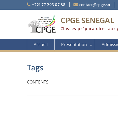
Skip
+221 77 293 07 88
contact@cpge.sn
to
content
CPGE SENEGAL
Classes préparatoires aux 
Accueil
Présentation
Admissi
Tags
CONTENTS